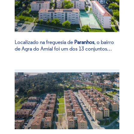
Localizado na freguesia de
Paranhos
, o bairro
de Agra do Amial foi um dos 13 conjuntos
habitacionais construídos no âmbito da
primeira fase do
Plano de Melhoramentos para
a Cidade do Porto
, em execução entre 1957 e
1966.