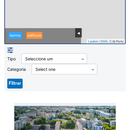
bairros
edificios
Leaflet
|
ESRI
, C.M.Porto
Tipo
Seleccione um
Categoria
Select one
Filtrar