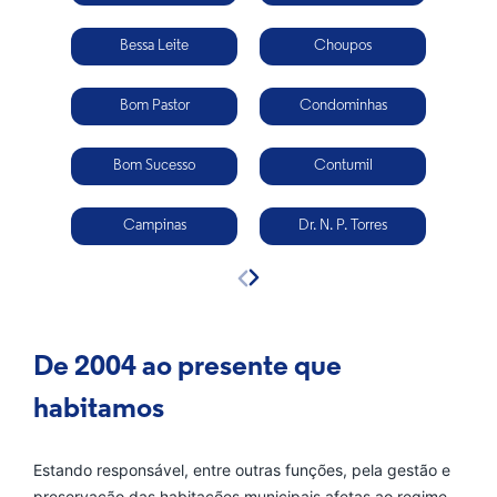
Bessa Leite
Choupos
Fo
Bom Pastor
Condominhas
Bom Sucesso
Contumil
Campinas
Dr. N. P. Torres
De 2004 ao presente que
habitamos
Estando responsável, entre outras funções, pela gestão e
preservação das habitações municipais afetas ao regime