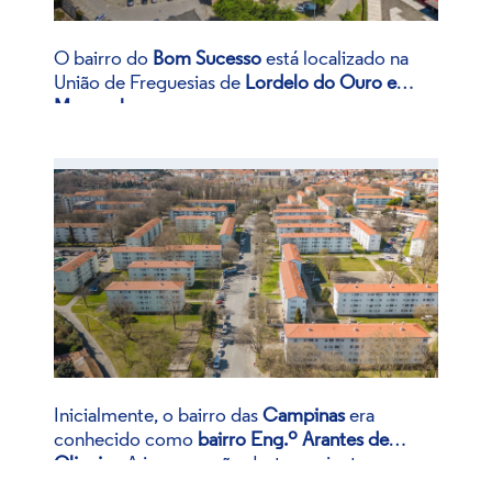
O bairro do
Bom Sucesso
está localizado na
União de Freguesias de
Lordelo do Ouro e
Massarelos.
A par de 12 outros conjuntos habitacionais –
Pio XII, Carvalhido, Pasteleira, Outeiro, Agra
do Amial, Carriçal, Fernão de Magalhães, Fonte
da Moura, Cerco do Porto, Regado, Campinas
e São Roque da Lameira – foi construído
durante da primeira fase do Plano de
Melhoramentos para a Cidade do Porto
(1957-
1966).
Inicialmente, o bairro das
Campinas
era
conhecido como
bairro Eng.º Arantes de
Oliveira.
A inauguração deste conjunto
habitacional contou com a presença do
Localizado na freguesia de
Ramalde
, foi